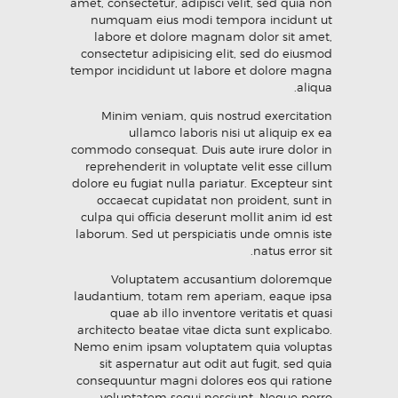
amet, consectetur, adipisci velit, sed quia non
numquam eius modi tempora incidunt ut
labore et dolore magnam dolor sit amet,
consectetur adipisicing elit, sed do eiusmod
tempor incididunt ut labore et dolore magna
aliqua.
Minim veniam, quis nostrud exercitation
ullamco laboris nisi ut aliquip ex ea
commodo consequat. Duis aute irure dolor in
reprehenderit in voluptate velit esse cillum
dolore eu fugiat nulla pariatur. Excepteur sint
occaecat cupidatat non proident, sunt in
culpa qui officia deserunt mollit anim id est
laborum. Sed ut perspiciatis unde omnis iste
natus error sit.
Voluptatem accusantium doloremque
laudantium, totam rem aperiam, eaque ipsa
quae ab illo inventore veritatis et quasi
architecto beatae vitae dicta sunt explicabo.
Nemo enim ipsam voluptatem quia voluptas
sit aspernatur aut odit aut fugit, sed quia
consequuntur magni dolores eos qui ratione
voluptatem sequi nesciunt. Neque porro