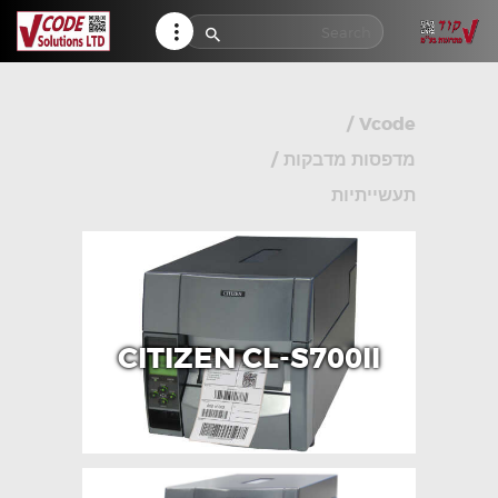
HELP CENTER
TRACK MY ORDER
RETURN POLICY
/
Vcode
CONTACTS
מדפסות מדבקות
/
תעשייתיות
CITIZEN CL-S700II