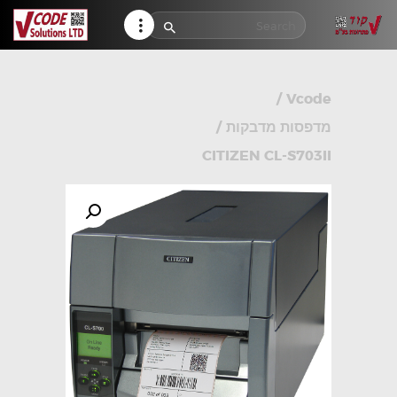
HELP CENTER
TRACK MY ORDER
RETURN POLICY
/
Vcode
CONTACTS
מדפסות מדבקות
/
CITIZEN CL-S703II