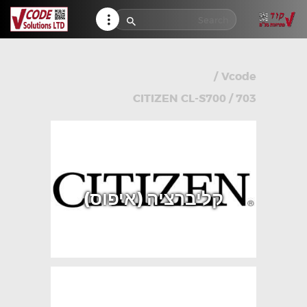
HELP CENTER
TRACK MY ORDER
RETURN POLICY
/
Vcode
CONTACTS
CITIZEN CL-S700 / 703
קליברציה (איפוס)