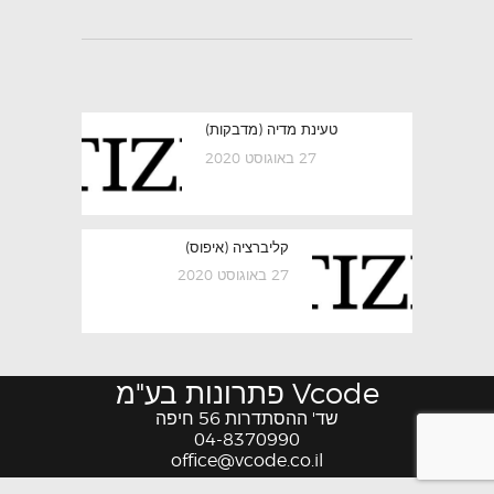
ניווט
Previous
טעינת מדיה (מדבקות)
post:
27 באוגוסט 2020
Next
קליברציה (איפוס)
post:
27 באוגוסט 2020
Vcode פתרונות בע"מ
שד' ההסתדרות 56 חיפה
04-8370990
office@vcode.co.il