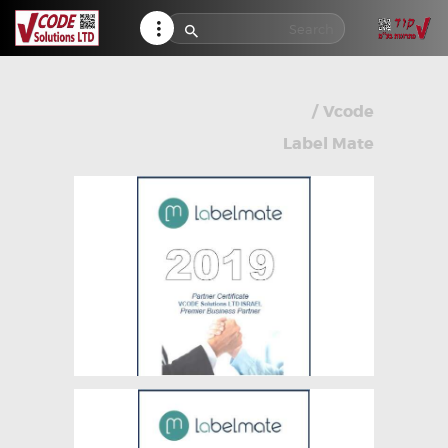
HELP CENTER
TRACK MY ORDER
RETURN POLICY
/
Vcode
CONTACTS
Label Mate