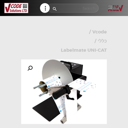
HELP CENTER
TRACK MY ORDER
RETURN POLICY
/
Vcode
CONTACTS
כללי
/
Labelmate UNI-CAT