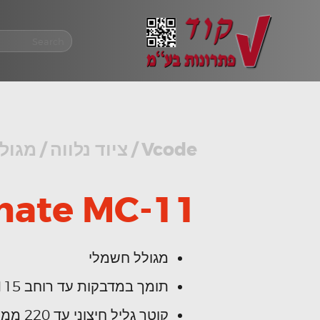
Vcode
/
ציוד נלווה
/
מגול
mate MC-11
מגולל חשמלי
תומך במדבקות עד רוחב 115 מ"מ
קוטר גליל חיצוני עד 220 ממ