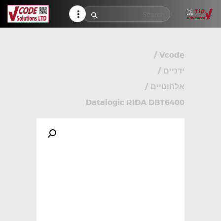
HELP CENTER
TRACK MY ORDER
RETURN POLICY
/
Vcode
CONTACTS
ידניים
/
אלחוטיים
/
Datalogic RIDA DBT6400