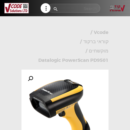
HELP CENTER
TRACK MY ORDER
RETURN POLICY
/
Vcode
CONTACTS
קוראי ברקוד
/
מוקשחים
/
Datalogic PowerScan PD9501