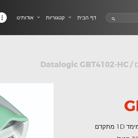
HELP CENTER
TRACK MY ORDER
דף הבית
קטגוריות
אודותינו
RETURN POLICY
CONTACTS
Datalogic GBT4102-HC
/
G
 מתקדם