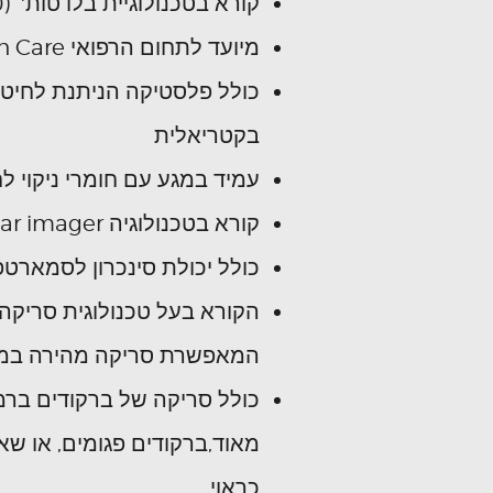
קורא בטכנולוגיית בלו טות' (30 מטר)
מיועד לתחום הרפואי Health Care
כולל פלסטיקה הניתנת לחיטוי
בקטריאלית
עמיד במגע עם חומרי ניקוי לח
קורא בטכנולוגיה Linear imager
כולל יכולת סינכרון לסמארטפ
הקורא בעל טכנולוגית סריק
המאפשרת סריקה מהירה במי
כולל סריקה של ברקודים ברמ
מאוד,ברקודים פגומים, או שא
כראוי.