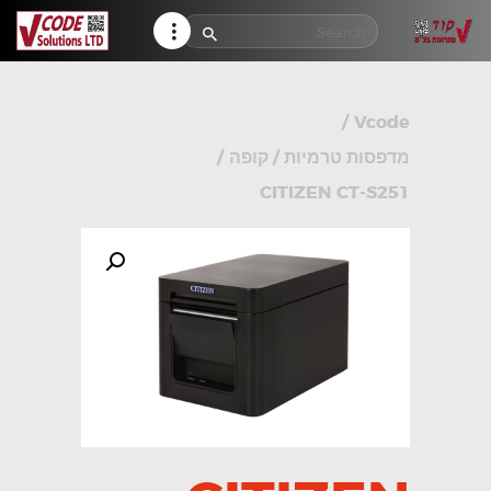
HELP CENTER
TRACK MY ORDER
RETURN POLICY
/
Vcode
CONTACTS
מדפסות טרמיות / קופה
/
CITIZEN CT-S251