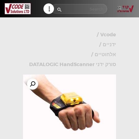
HELP CENTER
TRACK MY ORDER
RETURN POLICY
/
Vcode
CONTACTS
ידניים
/
אלחוטיים
/
סורק ידני DATALOGIC HandScanner