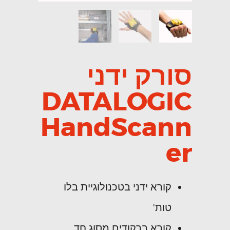
סורק ידני
DATALOGIC
HandScann
er
קורא ידני בטכנולוגיית בלו
טות'
קורא ברקודים מסוג חד