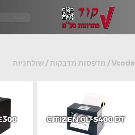
Vcode
/
מדפסות מדבקות
/
שולחניות
E300
CITIZEN CL-S400 DT